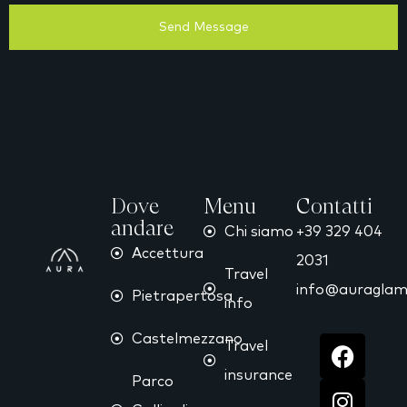
Send Message
Dove
Menu
Contatti
andare
Chi siamo
+39 329 404
Accettura
2031
Travel
info@auraglamp
Pietrapertosa
info
Castelmezzano
Travel
insurance
Parco