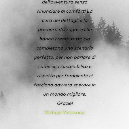
dell’avventura senza
rinunciare al comfort!
La
cura dei dettagli e la
premura dei ragazzi che
hanno creato tutto ciò
completano uno scenario
perfetto, per non parlare di
come eco sostenibilità e
rispetto per l’ambiente ci
facciano davvero sperare in
un mondo migliore.
Grazie!
Michael Melissano